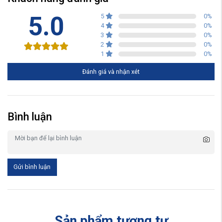
5.0
5
0
%
4
0
%
3
0
%
2
0
%
1
0
%
Đánh giá và nhận xét
Bình luận
Gửi bình luận
Sản phẩm tương tự