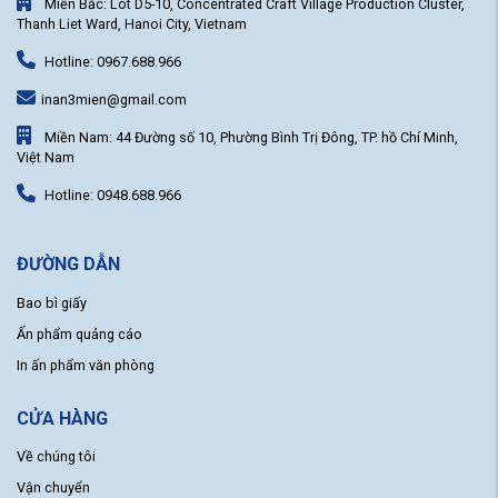
Miền Bắc: Lot D5-10, Concentrated Craft Village Production Cluster,
Thanh Liet Ward, Hanoi City, Vietnam
Hotline: 0967.688.966
inan3mien@gmail.com
Miền Nam: 44 Đường số 10, Phường Bình Trị Đông, TP. hồ Chí Minh,
Việt Nam
Hotline: 0948.688.966
ĐƯỜNG DẪN
Bao bì giấy
Ấn phẩm quảng cáo
In ấn phẩm văn phòng
CỬA HÀNG
Về chúng tôi
Vận chuyển