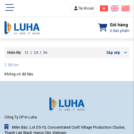
Tài khoản
Giỏ hàng
0
Sản phẩm
Hiển thị:
12
/
24
/
36
Sắp xếp
Bộ lọc
Không có dữ liệu
Công Ty CP In Luha
Miền Bắc: Lot D5-10, Concentrated Craft Village Production Cluster,
Thanh Liet Ward, Hanoi City, Vietnam