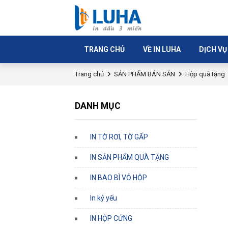
TRANG CHỦ
VỀ IN LUHA
DỊCH VỤ
Trang chủ
SẢN PHẨM BÁN SẴN
Hộp quà tặng
DANH MỤC
IN TỜ RƠI, TỜ GẤP
IN SẢN PHẨM QUÀ TẶNG
IN BAO BÌ VỎ HỘP
In kỷ yếu
IN HỘP CỨNG