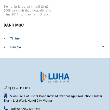
Tiền thân là cơ sở in lưới từ năm
2008 và chính thức hoạt động từ
năm 2011, tự hào là một trong
những đơn vị hàng đầu trong lĩnh
vực in ấn tại Hà Nội. Từ năm 2022,
DANH MỤC
chúng tôi đã chuyển đổi thành ...
Tin tức
Báo giá
Công Ty CP In Luha
Miền Bắc: Lot D5-10, Concentrated Craft Village Production Cluster,
Thanh Liet Ward, Hanoi City, Vietnam
Hotline: 0967.688.966