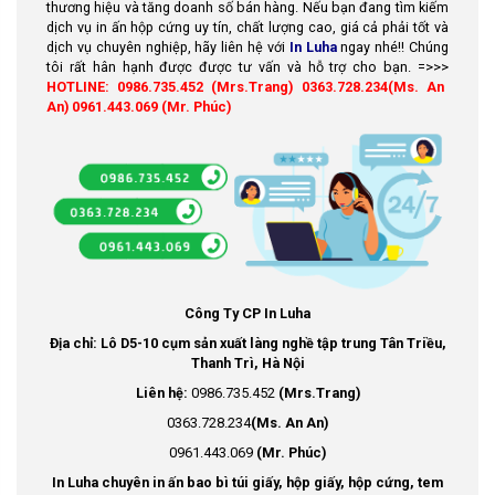
thương hiệu và tăng doanh số bán hàng. Nếu bạn đang tìm kiếm
dịch vụ in ấn hộp cứng uy tín, chất lượng cao, giá cả phải tốt và
dịch vụ chuyên nghiệp, hãy liên hệ với
In Luha
ngay nhé!! Chúng
tôi rất hân hạnh được được tư vấn và hỗ trợ cho bạn. =>>>
HOTLINE: 0986.735.452 (Mrs.Trang) 0363.728.234(Ms. An
An) 0961.443.069 (Mr. Phúc)
Công Ty CP In Luha
Địa chỉ: Lô D5-10 cụm sản xuất làng nghề tập trung Tân Triều,
Thanh Trì, Hà Nội
Liên hệ:
0986.735.452
(Mrs.Trang)
0363.728.234
(Ms. An An)
0961.443.069
(Mr. Phúc)
In Luha chuyên in ấn bao bì túi giấy, hộp giấy, hộp cứng, tem