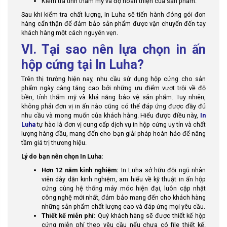
Kiểm tra tính thẩm mỹ và độ hoàn thiện của sản phẩm.
Sau khi kiểm tra chất lượng, In Luha sẽ tiến hành đóng gói đơn
hàng cẩn thận để đảm bảo sản phẩm được vận chuyển đến tay
khách hàng một cách nguyên vẹn.
VI. Tại sao nên lựa chọn in ấn
hộp cứng tại In Luha?
Trên thị trường hiện nay, nhu cầu sử dụng hộp cứng cho sản
phẩm ngày càng tăng cao bởi những ưu điểm vượt trội về độ
bền, tính thẩm mỹ và khả năng bảo vệ sản phẩm. Tuy nhiên,
không phải đơn vị in ấn nào cũng có thể đáp ứng được đầy đủ
nhu cầu và mong muốn của khách hàng. Hiểu được điều này,
In
Luha
tự hào là đơn vị cung cấp dịch vụ in hộp cứng uy tín và chất
lượng hàng đầu, mang đến cho bạn giải pháp hoàn hảo để nâng
tầm giá trị thương hiệu.
Lý do bạn nên chọn In Luha:
Hơn 12 năm kinh nghiệm:
In Luha sở hữu đội ngũ nhân
viên dày dặn kinh nghiệm, am hiểu về kỹ thuật in ấn hộp
cứng cùng hệ thống máy móc hiện đại, luôn cập nhật
công nghệ mới nhất, đảm bảo mang đến cho khách hàng
những sản phẩm chất lượng cao và đáp ứng mọi yêu cầu.
Thiết kế miễn phí:
Quý khách hàng sẽ được thiết kế hộp
cứng miễn phí theo yêu cầu nếu chưa có file thiết kế.