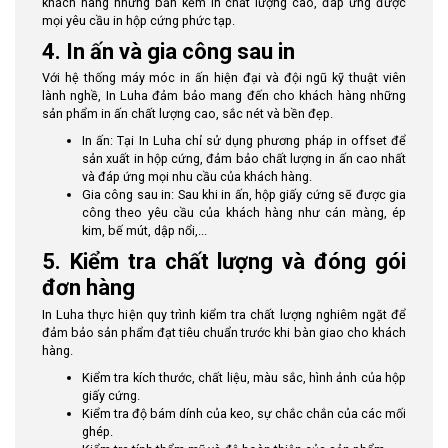
khách hàng những bản kẽm in chất lượng cao, đáp ứng được
mọi yêu cầu in hộp cứng phức tạp.
4. In ấn và gia công sau in
Với hệ thống máy móc in ấn hiện đại và đội ngũ kỹ thuật viên
lành nghề, In Luha đảm bảo mang đến cho khách hàng những
sản phẩm in ấn chất lượng cao, sắc nét và bền đẹp.
In ấn: Tại In Luha chỉ sử dụng phương pháp in offset để
sản xuất in hộp cứng, đảm bảo chất lượng in ấn cao nhất
và đáp ứng mọi nhu cầu của khách hàng.
Gia công sau in: Sau khi in ấn, hộp giấy cứng sẽ được gia
công theo yêu cầu của khách hàng như cán màng, ép
kim, bế mút, dập nổi,...
5. Kiểm tra chất lượng và đóng gói
đơn hàng
In Luha thực hiện quy trình kiểm tra chất lượng nghiêm ngặt để
đảm bảo sản phẩm đạt tiêu chuẩn trước khi bàn giao cho khách
hàng.
Kiểm tra kích thước, chất liệu, màu sắc, hình ảnh của hộp
giấy cứng.
Kiểm tra độ bám dính của keo, sự chắc chắn của các mối
ghép.