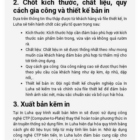
2. Chốt kích thước, chất liệu, quy
cách gia công và thiết kế bản in
Dựa trên thông tin thu thập được từ khách hàng và file thiết kế, In
Luha sẽ tiến hành chốt các yếu tố quan trọng sau:
Kích thước: Kích thước hộp cần đảm bảo phù hợp với kích
thước sản phẩm bên trong, vừa vặn và không quá rườm
rà.
Chất liệu: Chất liệu in sẽ được thống nhất theo như mong
muốn của khách hàng đảm bảo phù hợp từ thẩm mỹ cho
tới tính ứng dụng.
Quy cách gia công: Gia công nâng cao sẽ được thực hiện
theo yêu cầu của khách hàng như ép kim, ép nhũ, dập
nổi,..
Thiết kế bản in: Đội ngũ thiết kế chuyên nghiệp của In
Luha sẽ kiểm tra và chỉnh sửa file thiết kế để đảm bảo
hình ảnh sắc nét, màu sắc chuẩn xác và bố cục hài hòa.
3. Xuất bản kẽm in
Tại In Luha quy trình xuất bản kẽm in sẽ được sử dụng công
nghệ CTP (Computer-to-Plate) thay thế hoàn toàn phương thức in
ấn truyền thống sử dụng film. In Luha hiện đại hóa quy trình bằng
cách ghi dữ liệu trực tiếp từ máy tính lên bản in. Nhờ áp dụng
công nghệ CTP tiên tiến, In Luha luôn đảm bảo cung cấp cho