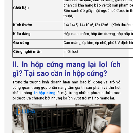
chắn có khả năng bảo vệ tốt sản phẩm bên 
Chất liệu
Bên cạnh đó giấy mặt ngoài sẽ được in th
thuật,..
Kích thước
14x14x5, 14x10x6,12x12x6… (Kích thước s
Kiểu dáng
Hộp nam châm, hộp âm dương, hộp nắp trư
Gia công
Cán màng, ép kim, ép nhũ, phủ UV định hình
Công nghệ in ấn
In Offset
II. In hộp cứng mang lại lợi ích
gì? Tại sao cần in hộp cứng?
Trong thị trường kinh doanh hiện nay, bao bì đóng vai trò vô
cùng quan trọng góp phần nâng tầm giá trị sản phẩm và thu hút
khách hàng.
In hộp cứng
là một trong những phương thức bao
bì được ưa chuộng bởi những lợi ích vượt trội mà nó mang lại.