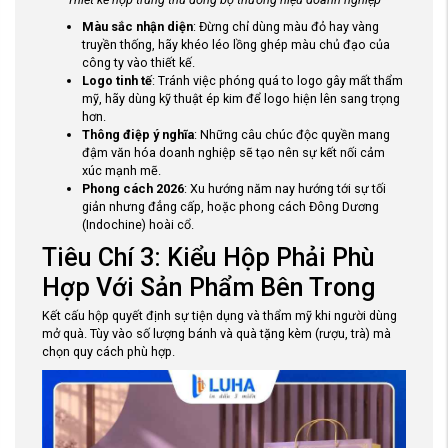
Màu sắc nhận diện
: Đừng chỉ dùng màu đỏ hay vàng
truyền thống, hãy khéo léo lồng ghép màu chủ đạo của
công ty vào thiết kế.
Logo tinh tế
: Tránh việc phóng quá to logo gây mất thẩm
mỹ, hãy dùng kỹ thuật ép kim để logo hiện lên sang trọng
hơn.
Thông điệp ý nghĩa
: Những câu chúc độc quyền mang
đậm văn hóa doanh nghiệp sẽ tạo nên sự kết nối cảm
xúc mạnh mẽ.
Phong cách 2026
: Xu hướng năm nay hướng tới sự tối
giản nhưng đẳng cấp, hoặc phong cách Đông Dương
(Indochine) hoài cổ.
Tiêu Chí 3: Kiểu Hộp Phải Phù
Hợp Với Sản Phẩm Bên Trong
Kết cấu hộp quyết định sự tiện dụng và thẩm mỹ khi người dùng
mở quà. Tùy vào số lượng bánh và quà tặng kèm (rượu, trà) mà
chọn quy cách phù hợp.