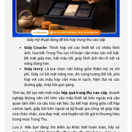
Giấy mỹ thuật dùng để bồi hộp trung thu cao cấp
Giấy Couch
e: Thích hợp với các thiết kế có nhiều hình
ảnh, họa tiết Trung Thu rực rỡ hoặc cần màu sắc nổi bật.
Bề mặt giấy mịn, bắt màu tốt, giúp hình ảnh lên rõ nét và
sống động hơn.
Giấy Ivory
: Là lựa chọn cân bằng giữa thẩm mỹ và chi
phí. Giấy có bề mặt trắng mịn, độ cứng tương đối tốt, phù
hợp với các mẫu hộp cần màu in sạch, hiện đại và các
đường gấp, mép bồi gọn gàng.
Tóm lại, để tạo nên một mẫu
hộp quà trung thu cao cấp
, doanh
nghiệp không nên chỉ nhìn vào mẫu thiết kế bên ngoài mà cần
quan tâm đến cả cấu trúc vật liệu. Sự kết hợp đúng giữa cốt hộp
carton lạnh, giấy bồi bên ngoài và kỹ thuật gia công sẽ giúp hộp
vừa chắc chắn, vừa đẹp mắt, vừa truyền tải tốt giá trị thương hiệu
trong mùa Trung Thu.
Lưu ý: Nếu bạn đang tìm kiếm sự khác biệt hoàn toàn, hãy sử