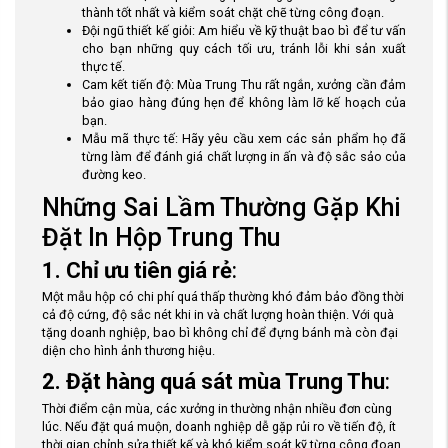
thành tốt nhất và kiểm soát chặt chẽ từng công đoạn.
Đội ngũ thiết kế giỏi: Am hiểu về kỹ thuật bao bì để tư vấn
cho bạn những quy cách tối ưu, tránh lỗi khi sản xuất
thực tế.
Cam kết tiến độ: Mùa Trung Thu rất ngắn, xưởng cần đảm
bảo giao hàng đúng hẹn để không làm lỡ kế hoạch của
bạn.
Mẫu mã thực tế: Hãy yêu cầu xem các sản phẩm họ đã
từng làm để đánh giá chất lượng in ấn và độ sắc sảo của
đường keo.
Những Sai Lầm Thường Gặp Khi
Đặt In Hộp Trung Thu
1. Chỉ ưu tiên giá rẻ
:
Một mẫu hộp có chi phí quá thấp thường khó đảm bảo đồng thời
cả độ cứng, độ sắc nét khi in và chất lượng hoàn thiện. Với quà
tặng doanh nghiệp, bao bì không chỉ để đựng bánh mà còn đại
diện cho hình ảnh thương hiệu.
2. Đặt hàng quá sát mùa Trung Thu
:
Thời điểm cận mùa, các xưởng in thường nhận nhiều đơn cùng
lúc. Nếu đặt quá muộn, doanh nghiệp dễ gặp rủi ro về tiến độ, ít
thời gian chỉnh sửa thiết kế và khó kiểm soát kỹ từng công đoạn