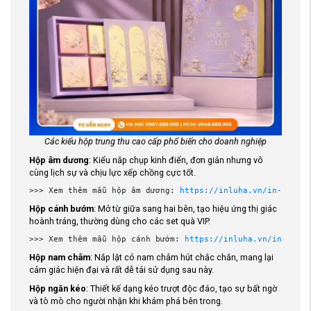
Các kiểu hộp trung thu cao cấp phổ biến cho doanh nghiệp
Hộp âm dương
: Kiểu nắp chụp kinh điển, đơn giản nhưng vô
cùng lịch sự và chịu lực xếp chồng cực tốt.
>>> Xem thêm mẫu hộp âm dương: 
https://inluha.vn/in-hop-tr
Hộp cánh bướm
: Mở từ giữa sang hai bên, tạo hiệu ứng thị giác
hoành tráng, thường dùng cho các set quà VIP.
>>> Xem thêm mẫu hộp cánh bướm: 
https://inluha.vn/in-hop-t
Hộp nam châm
: Nắp lật có nam châm hút chắc chắn, mang lại
cảm giác hiện đại và rất dễ tái sử dụng sau này.
Hộp ngăn kéo
: Thiết kế dạng kéo trượt độc đáo, tạo sự bất ngờ
và tò mò cho người nhận khi khám phá bên trong.